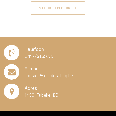
STUUR EEN BERICHT
Telefoon
0497/21.29.80
E-mail
contact@locodetailing.be
Adres
1480, Tubeke, BE